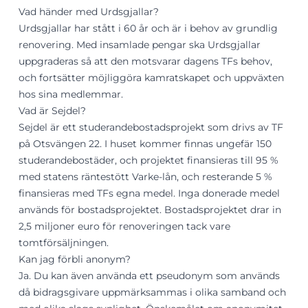
Vad händer med Urdsgjallar?
Urdsgjallar har stått i 60 år och är i behov av grundlig
renovering. Med insamlade pengar ska Urdsgjallar
uppgraderas så att den motsvarar dagens TFs behov,
och fortsätter möjliggöra kamratskapet och uppväxten
hos sina medlemmar.
Vad är Sejdel?
Sejdel är ett studerandebostadsprojekt som drivs av TF
på Otsvängen 22. I huset kommer finnas ungefär 150
studerandebostäder, och projektet finansieras till 95 %
med statens räntestött Varke-lån, och resterande 5 %
finansieras med TFs egna medel. Inga donerade medel
används för bostadsprojektet. Bostadsprojektet drar in
2,5 miljoner euro för renoveringen tack vare
tomtförsäljningen.
Kan jag förbli anonym?
Ja. Du kan även använda ett pseudonym som används
då bidragsgivare uppmärksammas i olika samband och