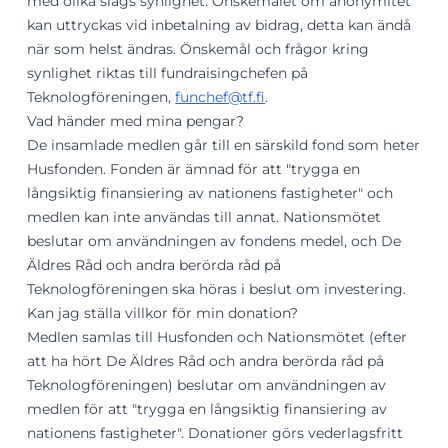
med olika slags synlighet. Önskemålet om anonymitet
kan uttryckas vid inbetalning av bidrag, detta kan ändå
när som helst ändras. Önskemål och frågor kring
synlighet riktas till fundraisingchefen på
Teknologföreningen,
funchef@tf.fi
.
Vad händer med mina pengar?
De insamlade medlen går till en särskild fond som heter
Husfonden. Fonden är ämnad för att "trygga en
långsiktig finansiering av nationens fastigheter" och
medlen kan inte användas till annat. Nationsmötet
beslutar om användningen av fondens medel, och De
Äldres Råd och andra berörda råd på
Teknologföreningen ska höras i beslut om investering.
Kan jag ställa villkor för min donation?
Medlen samlas till Husfonden och Nationsmötet (efter
att ha hört De Äldres Råd och andra berörda råd på
Teknologföreningen) beslutar om användningen av
medlen för att "trygga en långsiktig finansiering av
nationens fastigheter". Donationer görs vederlagsfritt