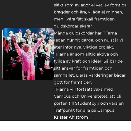
släkt som av anor ej vet, av forntida
bragder och ära, vi äga ej minnen,
men i våra fjät skall framtiden
guldskördar skära".
Många guldskördar har TFarna
redan hunnit bärga, och nu står vi
åter inför nya, viktiga projekt.
TF:arna är som alltid aktiva och
fyllda av kraft och idéer. Så bär de
sitt ansvar för framtiden och
samhället. Deras värderingar bådar
gott för framtiden.
TF:arna vill fortsatt växa med
Campus och Universitetet, att bli
porten till Studentbyn och vara en
Träffpunkt för alla på Campus!
Krister Ahlström